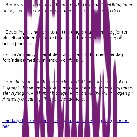
– Amnesty gjør en uvurderlig jobb med å fremme likestilling innen
helse, sier Petter Nyhagen, som er daglig leder i Ecura Care.
– Det er ingen ting som kan rettferdiggjøre at kvinner og jenter
skal diskrimineres – heller ikke når det kommer til tilgang på
helsetjenester.
Tall fra Amnesty viser at det dør om lag 810 kvinner hver dag i
forbindelse med svangerskap og fødsel.
– Som helsepersonell er vi særlig opptatt av at kvinner skal ha
tilgang til helsetjenester som er avgjørende for deres liv og helse,
sier Nyhagen. – Vi håper bidraget vårt i anledning kvinnedagen gir
Amnesty anledning til å hjelpe enda flere.
Har du lyst til å støtte Amnesty, oppfordrer vi deg til å gjøre det
her.