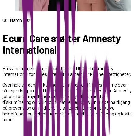
08. March 2024
Ecura Care støtter Amnesty
International
På kvinnedagen i år gir Ecura Care 10 000 kr til Amnesty
International for deres utrettelige arbeid for kvinners rettigheter.
Over hele verden blir kvinner fratatt retten til å bestemme over
sin egen kropp og sitt eget liv – bare fordi de er kvinner. Amnesty
jobber for at myndighetene skal forby alle former for
diskriminering og vold, og for at jenter og kvinner skal ha tilgang
på prevensjon og nødvendige seksuelle og reproduktive
helsetjenester. Det inkluderer blant annet retten til trygg og lovlig
abort.