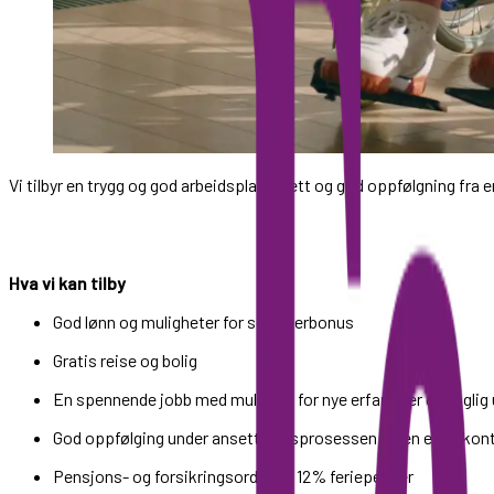
Vi tilbyr en trygg og god arbeidsplass, tett og god oppfølgning fra 
Hva vi kan tilby
God lønn og muligheter for sommerbonus
Gratis reise og bolig
En spennende jobb med mulighet for nye erfaringer og faglig 
God oppfølging under ansettelsesprosessen og en egen konta
Pensjons- og forsikringsordning, 12% feriepenger