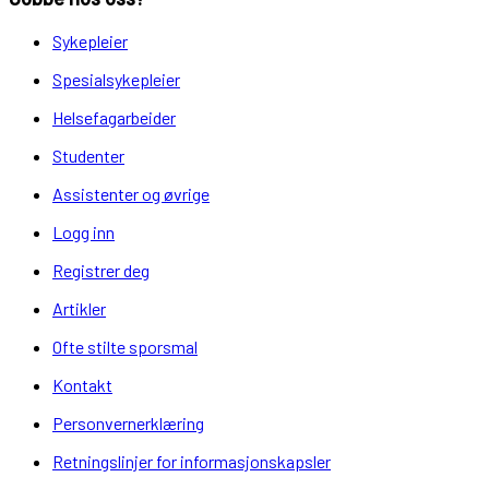
Sykepleier
Spesialsykepleier
Helsefagarbeider
Studenter
Assistenter og øvrige
Logg inn
Registrer deg
Artikler
Ofte stilte sporsmal
Kontakt
Personvernerklæring
Retningslinjer for informasjonskapsler