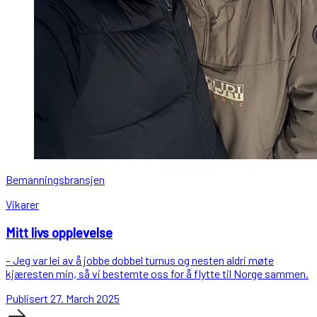
Bemanningsbransjen
Vikarer
Mitt livs opplevelse
– Jeg var lei av å jobbe dobbel turnus og nesten aldri møte
kjæresten min, så vi bestemte oss for å flytte til Norge sammen.
Publisert 27. March 2025