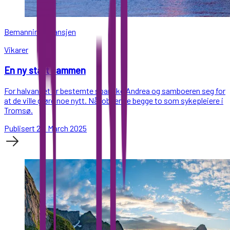
Bemanningsbransjen
Vikarer
En ny start sammen
For halvannet år bestemte spanske Andrea og samboeren seg for
at de ville gjøre noe nytt. Nå jobber de begge to som sykepleiere i
Tromsø.
Publisert 27. March 2025