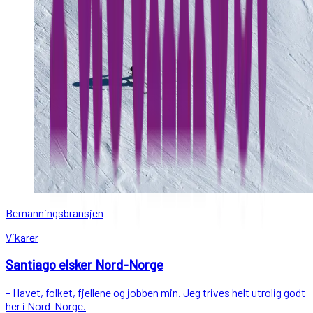
Bemanningsbransjen
Vikarer
Santiago elsker Nord-Norge
– Havet, folket, fjellene og jobben min. Jeg trives helt utrolig godt
her i Nord-Norge.