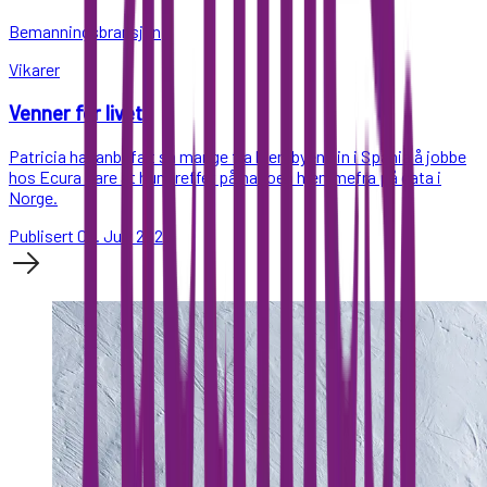
Bemanningsbransjen
Vikarer
Venner for livet
Patricia har anbefalt så mange fra hjembyen sin i Spania å jobbe
hos Ecura Care at hun treffer på naboen hjemmefra på gata i
Norge.
Publisert 05. July 2024