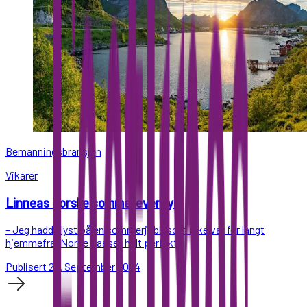
Bemanningsbransjen
Vikarer
Linneas norske sommereventyr
– Jeg hadde lyst på en sommerjobb som ikke var for langt
hjemmefra. Norge passet helt perfekt!
Publisert 25. September 2024