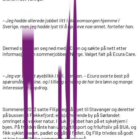
– Jeg hadde allerede jobbet litt i eldreomsorgen hjemme i
Sverige, men jeg hadde lyst til å oppleve noe annet, forteller han.
Dermed satte han seg ned med PC- en og søkte på nett etter
informasjon om sommerjobber i Norge. Valget falt på Ecura Care.
– Jeg var ikke et øyeblikk i tvil, sier han. – Ecura svarte best på
spørsmålene mine, og i tillegg syns jeg de har bra lønn og mange
interessante oppdrag.
Sommeren 2022 satte Filip seg på flyet til Stavanger og deretter
på bussen til Flekkefjord; en sjarmerende by på Sørlandet
omringet av vakker natur. I 8 uker jobbet han på et sykehjem i
byen. På fritiden lånte han utstyr til sport og friluftsliv på BUA, og
fikk syklet, badet, padlet og gått i fjellet. Og Filip trivdes så godt
at han kom tilbake sommeren etter også.