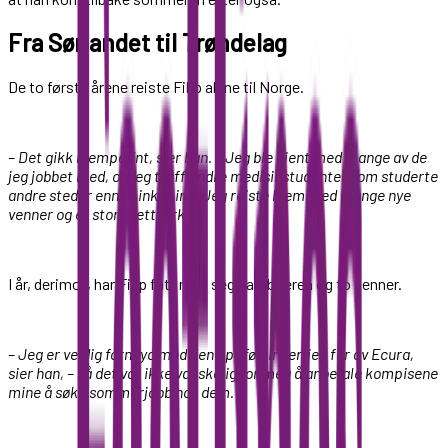
Fra Sørlandet til Trøndelag
De to første årene reiste Filip alene til Norge.
– Det gikk kjempefint, sier han. – Jeg ble kjent med mange av de
jeg jobbet med, og jeg traff andre medisinstudenter som studerte
andre steder enn i Linköping. Jeg reiste hjem med mange nye
venner og et stort nettverk.
I år, derimot, har Filip fått med seg samboeren og to venner.
– Jeg er veldig fornøyd med den oppfølgingen jeg får av Ecura,
sier han, – så det var ikke vanskelig for meg å anbefale kompisene
mine å søke sommerjobb hos dem.