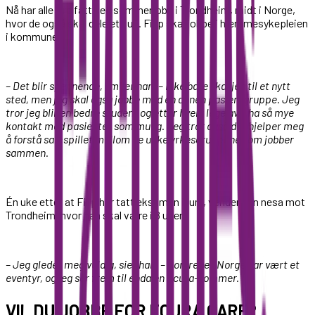
Nå har alle fire fått seg sommerjobb i Trondheim, midt i Norge,
hvor de også skal dele et hus. Filip skal jobbe i hjemmesykepleien
i kommunen.
– Det blir spennende, smiler han. – Ikke bare skal jeg til et nytt
sted, men jeg skal også jobbe med en annen pasientgruppe. Jeg
tror jeg blir en bedre student og etter hvert lege av å ha så mye
kontakt med pasienter som mulig. Jeg tror også det hjelper meg
å forstå samspillet mellom de ulike yrkesgruppene som jobber
sammen.
Én uke etter at Filip har tatt eksamen i juni, vender han nesa mot
Trondheim, hvor han skal være i 8 uker.
– Jeg gleder meg veldig, sier han. – Somrene i Norge har vært et
eventyr, og jeg ser frem til enda en Ecura-sommer.
VIL DU JOBBE FOR ECURA CARE?