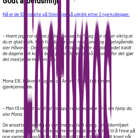
Godt arbeidsmiljø
Nå er de 10 ansatte på Steinkjer på utkikk etter 2 nye kollegaer.
– Hvem jeg tror denne jobben passer for? Jeg tror det er viktig at
du er glad i folk, flink til å bygge gode relasjoner og er selvgående,
sier Håvard. – Det hjelper også hvis du klarer å holde hodet kaldt
de dagene det koker både på telefonen og på e-post – for det gjør
det med jevne mellomrom.
Mona Elli, Håkon Haugnes og Andrea Skjelstad smiler
gjenkjennende.
– Men få med at du alltid kan spørre kollegaene dine om hjelp da,
sier Mona.
De ansatte er nemlig en sammensveiset gjeng. Arbeidsmiljøet
bærer preg av at de trives sammen, og at de er flinke til å finne på
noe sammen også etter arbeidstid. I tillegg blir de godt kjent når