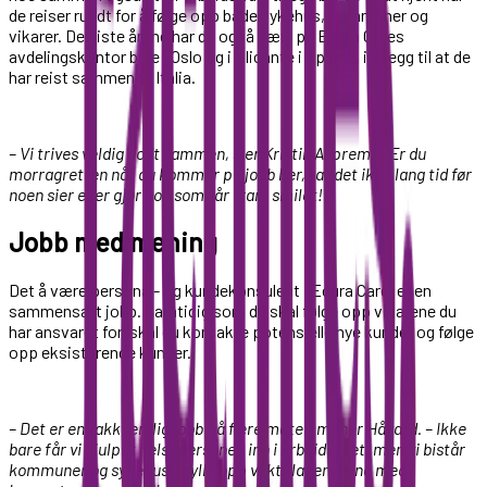
de reiser rundt for å følge opp både sykehus, kommuner og
vikarer. De siste årene har de også vært på Ecura Cares
avdelingskontor bide i Oslo og i Alicante i Spania, i tillegg til at de
har reist sammen til Italia.
– Vi trives veldig godt sammen, sier Kristin Asprem. – Er du
morragretten når du kommer på jobb her, tar det ikke lang tid før
noen sier eller gjør noe som får fram smilet!
Jobb med mening
Det å være personal- og kundekonsulent i Ecura Care, er en
sammensatt jobb. Samtidig som du skal følge opp vikarene du
har ansvaret for, skal du kontakte potensielle nye kunder og følge
opp eksisterende kunder.
– Det er en takknemlig jobb på flere måter, mener Håvard. – Ikke
bare får vi hjulpet helsepersonell inn i arbeidslivet, men vi bistår
kommuner og sykehus å fylle opp vaktplanene sine med