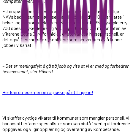
kompetent personell.
Etterspørselen etter vikarer blir bare større og større. Ifølge
NAVs bedriftsundersøkelse mangler det rundt 13 000 ansatte i
helse- og omsorgssektoren i Norge, deriblant 4650 sykepleiere,
700 spesialsykepleiere og 400 leger. Og selv om majoriteten av
vikarene Ecura Care formidler, er utenlandsk helsepersonell, er
det også flere norske sykepleiere som ser verdien av å kunne
jobbe i vikariat.
– Det er meningsfylt å gå på jobb og vite at vi er med og forbedrer
helsevesenet, sier Håvard.
Her kan du lese mer om og søke på stillingene!
Vi skaffer dyktige vikarer til kommuner som mangler personell, vi
har ansatt erfarne spesialister som kan bistå i særlig utfordrende
oppgaver, og vi gir opplæring og overføring av kompetanse.