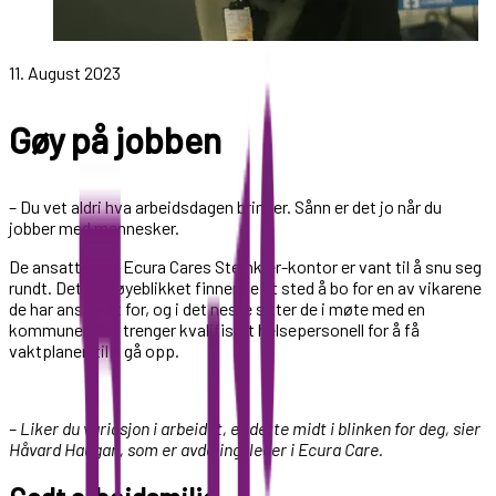
11. August 2023
Gøy på jobben
– Du vet aldri hva arbeidsdagen bringer. Sånn er det jo når du
jobber med mennesker.
De ansatte ved Ecura Cares Steinkjer-kontor er vant til å snu seg
rundt. Det ene øyeblikket finner de et sted å bo for en av vikarene
de har ansvaret for, og i det neste sitter de i møte med en
kommune som trenger kvalifisert helsepersonell for å få
vaktplanen til å gå opp.
– Liker du variasjon i arbeidet, er dette midt i blinken for deg, sier
Håvard Haugan, som er avdelingsleder i Ecura Care.