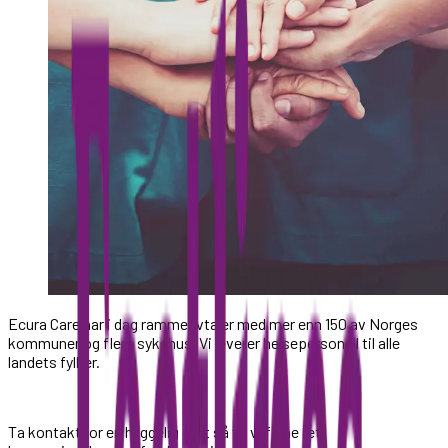
Ecura Care har i dag rammeavtaler med mer enn 150 av Norges
kommuner og flere sykehus. Vi leverer helsepersonell til alle
landets fylker.
Ta kontakt for en hyggelig prat så vil vi finne rett