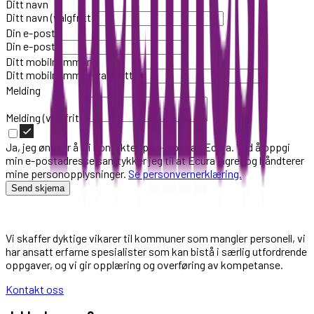
Ditt navn
Ditt navn (valgfritt)
Din e-post
Din e-post
Ditt mobilnummer
Ditt mobilnummer (valgfritt)
Melding
Melding (valgfritt)
Ja, jeg ønsker å bli kontaktet på e-post av Ecura. Ved å oppgi
min e-postadresse samtykker jeg til at Ecura lagrer og håndterer
mine personopplysninger.
Se personvernerklæring.
Send skjema
Vi skaffer dyktige vikarer til kommuner som mangler personell, vi
har ansatt erfarne spesialister som kan bistå i særlig utfordrende
oppgaver, og vi gir opplæring og overføring av kompetanse.
Kontakt oss