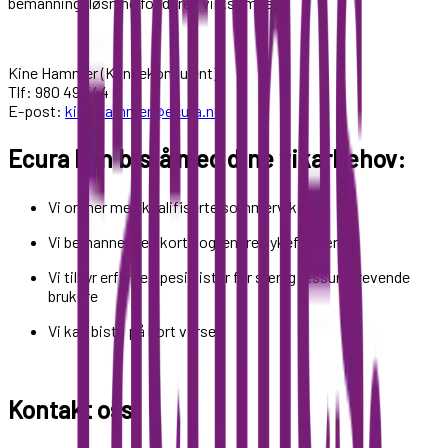
bemanningsløsning for deres virksomhet.
Kine Hammer (Kundekonsulent)
Tlf: 980 49 544
E-post:
kine.hammer@ecura.no
Ecura kan bistå med dine vikarbehov:
Vi ordner med kvalifiserte sommervikarer
Vi bemanner ved korte og lengre sykefravær
Vi tilbyr erfarne spesialister for særlig ressurskrevende
brukere
Vi kan bistå på kort varsel
Kontakt oss