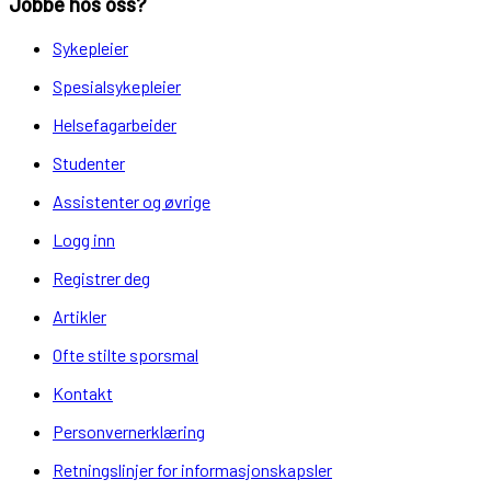
Jobbe hos oss?
Sykepleier
Spesialsykepleier
Helsefagarbeider
Studenter
Assistenter og øvrige
Logg inn
Registrer deg
Artikler
Ofte stilte sporsmal
Kontakt
Personvernerklæring
Retningslinjer for informasjonskapsler